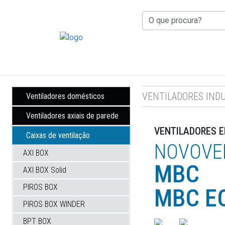
RIO TINTO
: 8H30 ÀS 12H30 — 14H00
VENTILADORES IND
Ventiladores domésticos
Ventiladores axiais de parede
VENTILADORES E
Caixas de ventilação
NOVOVE
AXI BOX
MBC
AXI BOX Solid
PIROS BOX
MBC E
PIROS BOX WINDER
BPT BOX