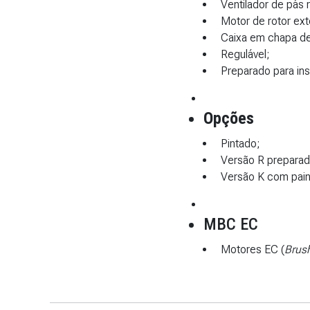
Ventilador de pás 
Motor de rotor ex
Caixa em chapa de
Regulável;
Preparado para ins
Opções
Pintado;
Versão R preparada
Versão K com pain
MBC EC
Motores EC (
Brus