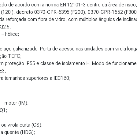
icado de acordo com a norma EN 12101-3 dentro da área de risco, 
0 (120'), decreto 0370-CPR-6395 (F200), 0370-CPR-1552 (F300
da reforçada com fibra de vidro, com múltiplos ângulos de inclina
 Q2.5;
 – hélice;
e aço galvanizado. Porta de acesso nas unidades com virola long
ução TEFC;
om proteção IP55 e classe de isolamento H. Modo de funcioname
IE3;
ra tamanhos superiores a IEC160;
e - motor (IM);
 Q1;
ou virola curta (CS);
a a quente (HDG);