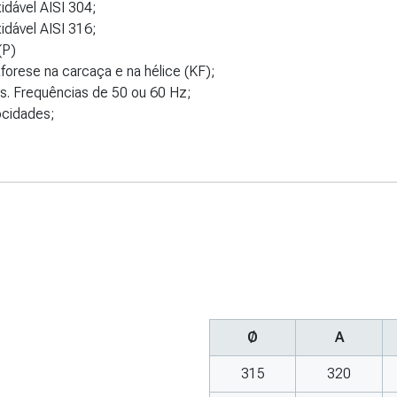
idável AISI 304;
idável AISI 316;
(P)
forese na carcaça e na hélice (KF);
s. Frequências de 50 ou 60 Hz;
ocidades;
Ø
A
315
320