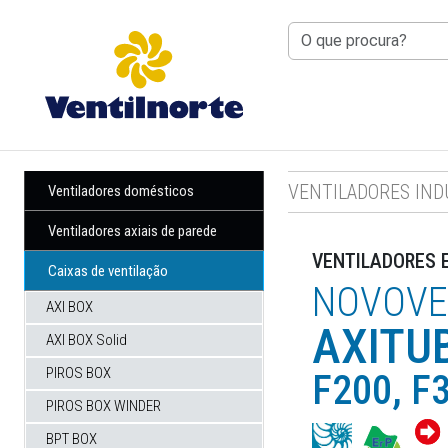
RIO TINTO
: 8H30 ÀS 12H30 — 14H0
VENTILADORES IND
Ventiladores domésticos
Ventiladores axiais de parede
VENTILADORES 
Caixas de ventilação
NOVOVE
AXI BOX
AXITU
AXI BOX Solid
PIROS BOX
F200, F
PIROS BOX WINDER
BPT BOX