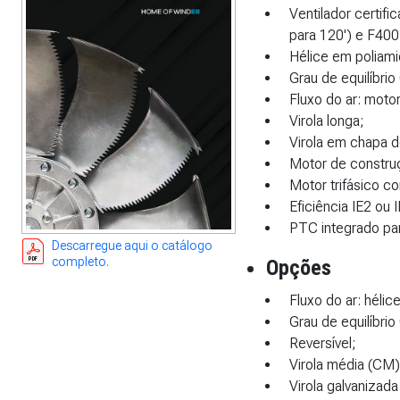
Ventilador certif
para 120') e F40
Hélice em poliami
Grau de equilíbrio
Fluxo do ar: motor
Virola longa;
Virola em chapa d
Motor de constr
Motor trifásico c
Eficiência IE2 ou 
PTC integrado pa
Descarregue aqui o catálogo
completo.
Opções
Fluxo do ar: hélic
Grau de equilíbrio
Reversível;
Virola média (CM) 
Virola galvanizad