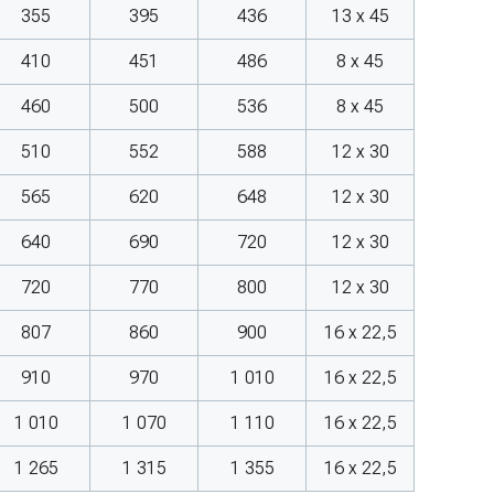
355
395
436
13 x 45
410
451
486
8 x 45
460
500
536
8 x 45
510
552
588
12 x 30
565
620
648
12 x 30
640
690
720
12 x 30
720
770
800
12 x 30
807
860
900
16 x 22,5
910
970
1 010
16 x 22,5
1 010
1 070
1 110
16 x 22,5
1 265
1 315
1 355
16 x 22,5