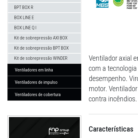
BPT BOX R
BOX LINE E
BOX LINE Q I
Kit de sobrepressão AXI BOX
Kit de sobrepressão BPT BOX
Ventilador axial 
Kit de sobrepressão WINDER
com a tecnologia
Ventiladores em linha
desempenho. Viro
Ventiladores de impulso
motor. Ventilador
Ventiladores de cobertura
contra incêndios.
Características