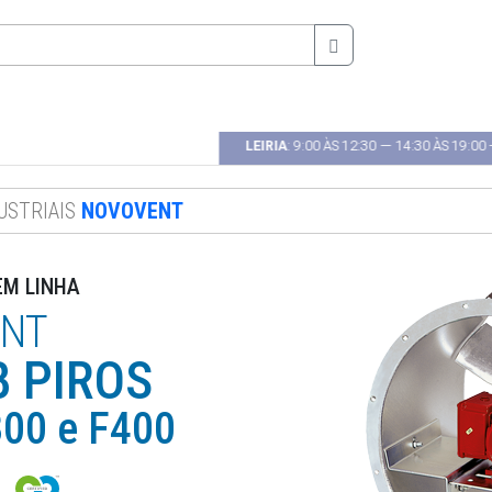
0 ÀS 18H00 --- 🕿 22 485 41 30
LEIRIA
: 9:00 ÀS 12:30 — 14:30 ÀS 19:00 --
USTRIAIS
NOVOVENT
EM LINHA
NT
B PIROS
300 e F400