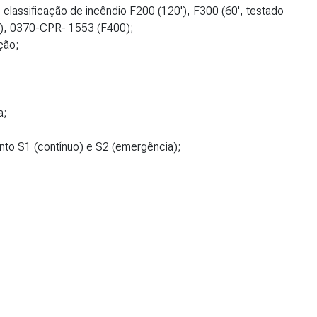
classificação de incêndio F200 (120'), F300 (60', testado
), 0370-CPR- 1553 (F400);
ção;
a;
nto S1 (contínuo) e S2 (emergência);