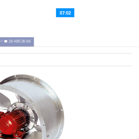
Sábado, 8 de Agosto
Bom Dia
07:02
- 🕿 24 480 26 66
RIO TINTO
: 8H30 ÀS 12H30 — 14H00 ÀS 18H00 --- 🕿 22