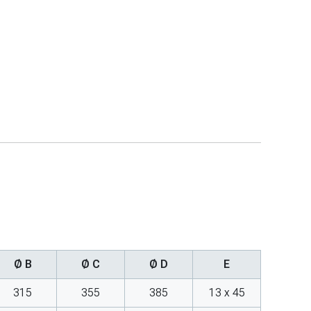
Ø B
Ø C
Ø D
E
315
355
385
13 x 45