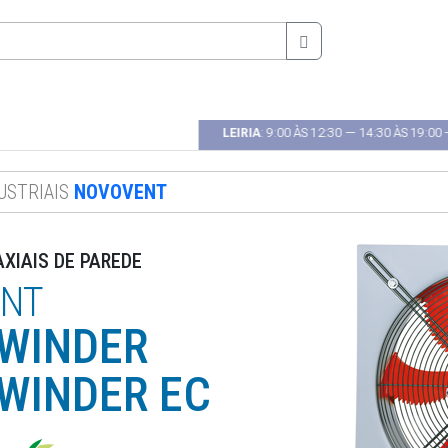
00 ÀS 18H00 --- 🕿 22 485 41 30
LEIRIA
: 9:00 ÀS 12:30 — 14:30 ÀS 19:00 --
USTRIAIS
NOVOVENT
XIAIS DE PAREDE
NT
 WINDER
 WINDER EC