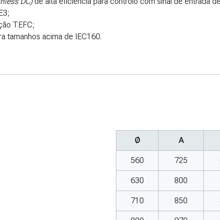
hless DC)
de alta eficiência para controlo com sinal de entrada d
IE3;
ução TEFC;
ra tamanhos acima de IEC160.
Ø
A
560
725
630
800
710
850