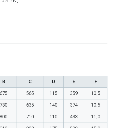
e 0 a 10V;
B
C
D
E
F
675
565
115
359
10,5
730
635
140
374
10,5
800
710
110
433
11,0