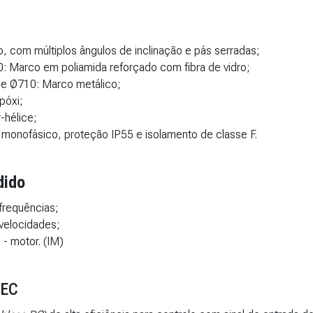
o, com múltiplos ângulos de inclinação e pás serradas;
: Marco em poliamida reforçado com fibra de vidro;
de Ø710: Marco metálico;
póxi;
-hélice;
u monofásico, proteção IP55 e isolamento de classe F.
dido
frequências;
velocidades;
 - motor. (IM)
 EC