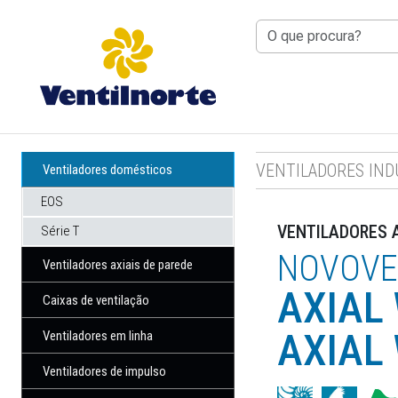
RIO TINTO
: 8H30 ÀS 12H30 — 14H
VENTILADORES IND
Ventiladores domésticos
EOS
VENTILADORES A
Série T
NOVOVE
Ventiladores axiais de parede
AXIAL
Caixas de ventilação
AXIAL
Ventiladores em linha
Ventiladores de impulso