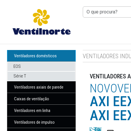
RIO TINTO
: 8H30 ÀS 12H30 — 14H00 
VENTILADORES IND
Ventiladores domésticos
EOS
VENTILADORES A
Série T
NOVOVE
Ventiladores axiais de parede
AXI EE
Caixas de ventilação
AXI EE
Ventiladores em linha
Ventiladores de impulso