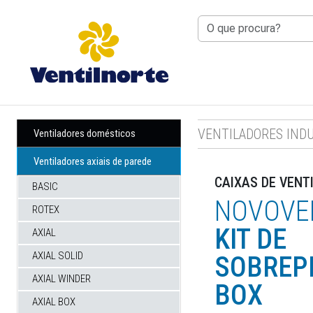
RIO TINTO
: 8H30 ÀS 12H30 — 14H0
VENTILADORES IND
Ventiladores domésticos
Ventiladores axiais de parede
CAIXAS DE VENT
BASIC
NOVOVE
ROTEX
KIT DE
AXIAL
AXIAL SOLID
SOBREP
AXIAL WINDER
BOX
AXIAL BOX