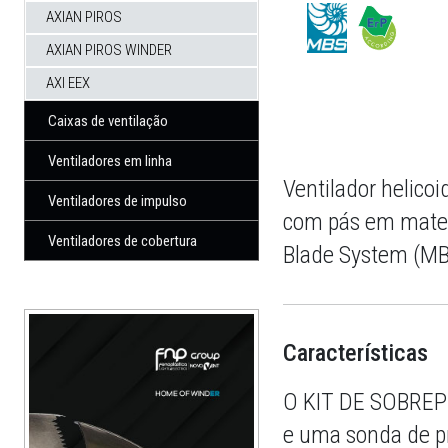
AXIAN PIROS
AXIAN PIROS WINDER
AXI EEX
Caixas de ventilação
Ventiladores em linha
Ventilador helico
Ventiladores de impulso
com pás em materi
Ventiladores de cobertura
Blade System (MB
Características
O KIT DE SOBREPR
e uma sonda de pr