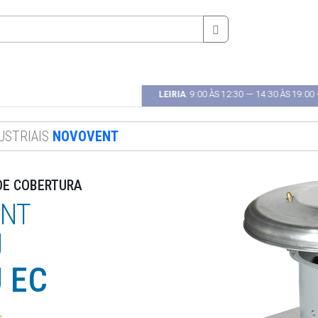
0 ÀS 18H00 --- 🕿 22 485 41 30
LEIRIA
: 9:00 ÀS 12:30 — 14:30 ÀS 19:00 --
USTRIAIS
NOVOVENT
DE COBERTURA
NT
J
 EC