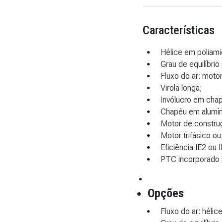
Características
Hélice em poliami
Grau de equilíbrio
Fluxo do ar: motor
Virola longa;
Invólucro em cha
Chapéu em alumín
Motor de constr
Motor trifásico o
Eficiência IE2 ou 
PTC incorporado 
Opções
Fluxo do ar: hélic