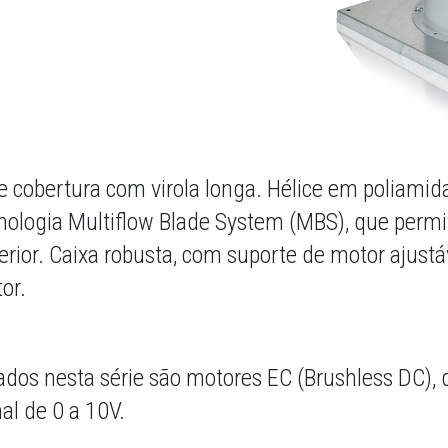
de cobertura com virola longa. Hélice em poliamid
nologia Multiflow Blade System (MBS), que permi
ior. Caixa robusta, com suporte de motor ajustá
or.
ados nesta série são motores EC (Brushless DC), 
al de 0 a 10V.