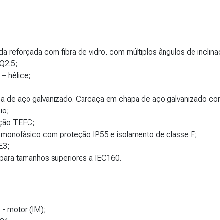
da reforçada com fibra de vidro, com múltiplos ângulos de inclina
 Q2.5;
 – hélice;
pa de aço galvanizado. Carcaça em chapa de aço galvanizado com
io;
ução TEFC;
u monofásico com proteção IP55 e isolamento de classe F;
IE3;
para tamanhos superiores a IEC160.
e - motor (IM);