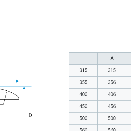
A
315
315
355
356
400
406
450
456
500
508
560
568