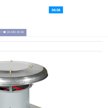
Sexta-Feira, 7 de Agosto
Bom Dia
04:06
- 🕿 24 480 26 66
RIO TINTO
: 8H30 ÀS 12H30 — 14H00 ÀS 18H00 --- 🕿 22