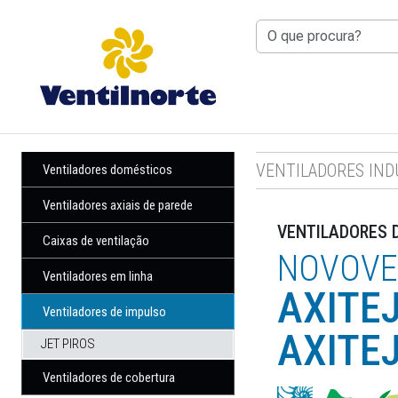
RIO TINTO
: 8H30 ÀS 12H30 — 14H0
VENTILADORES IND
Ventiladores domésticos
Ventiladores axiais de parede
VENTILADORES 
Caixas de ventilação
NOVOVE
Ventiladores em linha
AXITE
Ventiladores de impulso
AXITEJ
JET PIROS
Ventiladores de cobertura