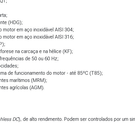
 Q1;
rta;
ente (HDG);
do motor em aço inoxidável AISI 304;
do motor em aço inoxidável AISI 316;
P);
forese na carcaça e na hélice (KF);
frequências de 50 ou 60 Hz;
ocidades;
ma de funcionamento do motor - até 85ºC (T85);
ntes marítimos (MRM);
ntes agrícolas (AGM).
hless DC
), de alto rendimento. Podem ser controlados por um sin