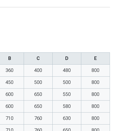
B
C
D
E
360
400
480
800
450
500
500
800
600
650
550
800
600
650
580
800
710
760
630
800
710
760
650
800